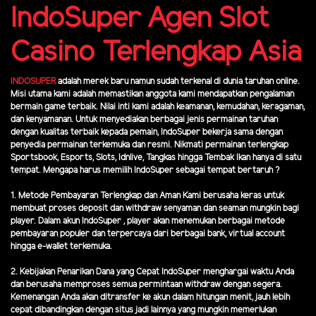
IndoSuper Agen Slot
Casino Terlengkap Asia
INDOSUPER
adalah merek baru namun sudah terkenal di dunia taruhan online.
Misi utama kami adalah memastikan anggota kami mendapatkan pengalaman
bermain game terbaik. Nilai inti kami adalah keamanan, kemudahan, keragaman,
dan kenyamanan. Untuk menyediakan berbagai jenis permainan taruhan
dengan kualitas terbaik kepada pemain, IndoSuper bekerja sama dengan
penyedia permainan terkemuka dan resmi. Nikmati permainan terlengkap
Sportsbook, Esports, Slots, Idnlive, Tangkas hingga Tembak Ikan hanya di satu
tempat. Mengapa harus memilih IndoSuper sebagai tempat bertaruh ?
1. Metode Pembayaran Terlengkap dan Aman Kami berusaha keras untuk
membuat proses deposit dan withdraw senyaman dan seaman mungkin bagi
player. Dalam akun IndoSuper , player akan menemukan berbagai metode
pembayaran populer dan terpercaya dari berbagai bank, virtual account
hingga e-wallet terkemuka.
2. Kebijakan Penarikan Dana yang Cepat IndoSuper menghargai waktu Anda
dan berusaha memproses semua permintaan withdraw dengan segera.
Kemenangan Anda akan ditransfer ke akun dalam hitungan menit, jauh lebih
cepat dibandingkan dengan situs jadi lainnya yang mungkin memerlukan