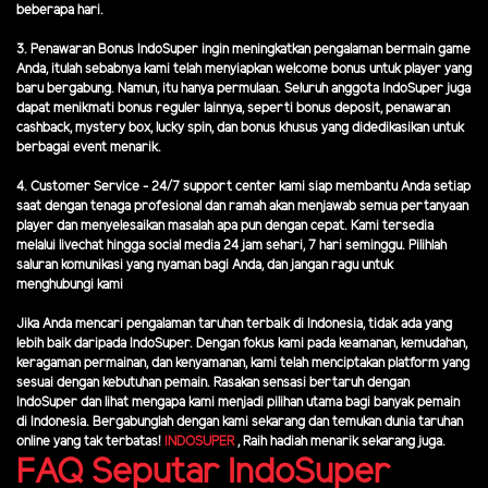
beberapa hari.
3. Penawaran Bonus IndoSuper ingin meningkatkan pengalaman bermain game
Anda, itulah sebabnya kami telah menyiapkan welcome bonus untuk player yang
baru bergabung. Namun, itu hanya permulaan. Seluruh anggota IndoSuper juga
dapat menikmati bonus reguler lainnya, seperti bonus deposit, penawaran
cashback, mystery box, lucky spin, dan bonus khusus yang didedikasikan untuk
berbagai event menarik.
4. Customer Service - 24/7 support center kami siap membantu Anda setiap
saat dengan tenaga profesional dan ramah akan menjawab semua pertanyaan
player dan menyelesaikan masalah apa pun dengan cepat. Kami tersedia
melalui livechat hingga social media 24 jam sehari, 7 hari seminggu. Pilihlah
saluran komunikasi yang nyaman bagi Anda, dan jangan ragu untuk
menghubungi kami
Jika Anda mencari pengalaman taruhan terbaik di Indonesia, tidak ada yang
lebih baik daripada IndoSuper. Dengan fokus kami pada keamanan, kemudahan,
keragaman permainan, dan kenyamanan, kami telah menciptakan platform yang
sesuai dengan kebutuhan pemain. Rasakan sensasi bertaruh dengan
IndoSuper dan lihat mengapa kami menjadi pilihan utama bagi banyak pemain
di Indonesia. Bergabunglah dengan kami sekarang dan temukan dunia taruhan
online yang tak terbatas!
INDOSUPER
,
Raih hadiah menarik sekarang juga.
FAQ Seputar IndoSuper